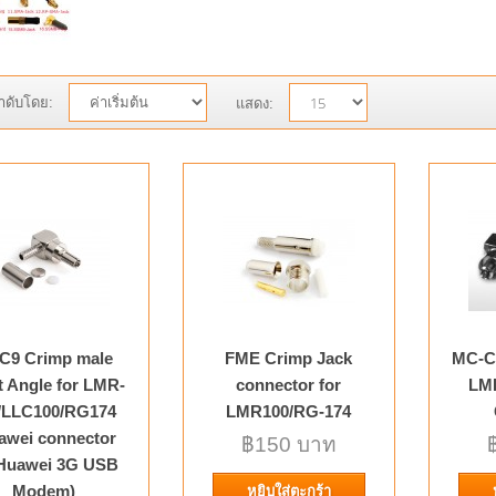
ลำดับโดย:
แสดง:
CRC9 Crimp male Right Angle 
100/LLC100/RG174 (Huawei con
Huawei 3G USB Modem)
CRC9 Crimp Plug Right Angle for RG-174, huawe
3G USB Modem Detailed Product Description wo
C9 Crimp male
FME Crimp Jack
MC-Ca
t Angle for LMR-
connector for
LM
/LLC100/RG174
LMR100/RG-174
awei connector
FME Crimp Jack connector fo
฿150 บาท
 Huawei 3G USB
Modem)
RG-174 Crimp Jack for LMR-100/RG-174 Detaile
หยิบใส่ตะกร้า