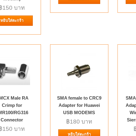
1.Material: Copper 2.Plating: Nickel 3.Insulator: T
฿150 บาท
หยิบใส่ตะกร้า
MC-Card Male RA for LMR100
Connector
MC-Card Male RA for LMR100/RG316U Connecto
Description 1.Product Type:Cable mount 2.Cabl
MCX Male RA
SMA female to CRC9
SMA 
Crimp for
Adapter for Huawei
Adap
MR100/RG316
USB MODEMS
Wi
MCX Male Crimp for LMR100/R
Connector
Sier
฿180 บาท
฿150 บาท
MCX Male Crimp for LMR100/RG316 Connector D
หยิบใส่ตะกร้า