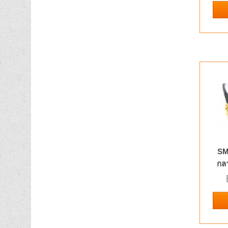
SM
กล