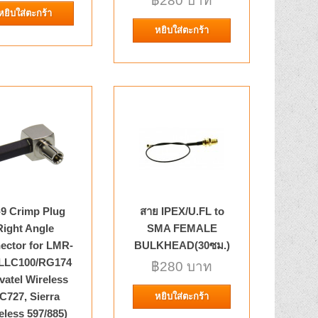
฿280 บาท
e Type:RG316, RG174, ..
หยิบใส่ตะกร้า
รายการโปรด
หยิบใส่ตะกร้า
เปรียบเทียบ
100/RG316
฿150 บาท
หยิบใส่ตะกร้า
tor Detailed Product
e Type:RG316, RG1..
รายการโปรด
เปรียบเทียบ
-9 Crimp Plug
สาย IPEX/U.FL to
Right Angle
SMA FEMALE
ector for LMR-
BULKHEAD(30ซม.)
/LLC100/RG174
฿280 บาท
for Huawei USB
฿180 บาท
vatel Wireless
C727, Sierra
หยิบใส่ตะกร้า
หยิบใส่ตะกร้า
eless 597/885)