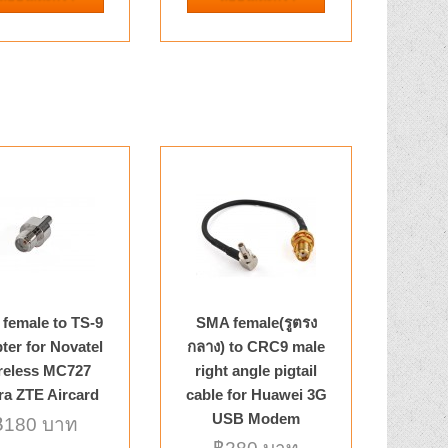
หยิบใส่ตะกร้า
eflon..
รายการโปรด
เปรียบเทียบ
/RG316U
฿150 บาท
หยิบใส่ตะกร้า
r Detailed Product
e Type:RG316, RG174..
รายการโปรด
เปรียบเทียบ
female to TS-9
SMA female(รูตรง
ter for Novatel
กลาง) to CRC9 male
reless MC727
right angle pigtail
G316 Connector
฿150 บาท
ra ZTE Aircard
cable for Huawei 3G
USB Modem
฿180 บาท
etailed Product
หยิบใส่ตะกร้า