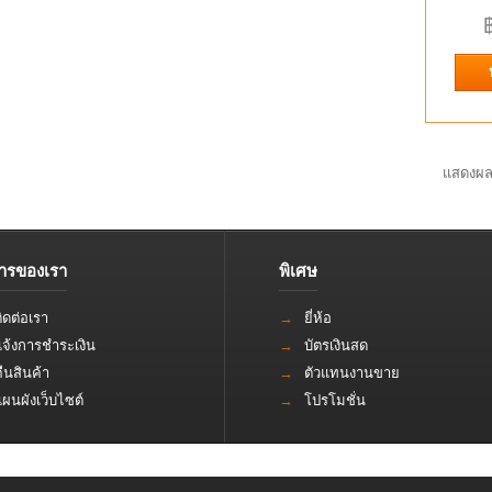
SMA Female to CRC9 for Huawei USB Modems หั
ชนิดนี้ใช้ต่อกับอุปกรณ์ของ Huawei หรือยี่ห้ออื่นอื่นๆ
SMA female to TS-9 Adapter fo
แสดงผลต
Wireless MC727 Sierra ZTE Air
SMA Female to TS-9 for Novatel Wireless MC727
Detailed Product Description Product Series: &n
การของเรา
พิเศษ
ิดต่อเรา
ยี่ห้อ
แจ้งการชำระเงิน
บัตรเงินสด
ืนสินค้า
ตัวแทนงานขาย
ผนผังเว็บไซต์
โปรโมชั่น
SMA female(รูตรงกลาง) to CRC9
angle pigtail cable for Huaw
SMA female(รูตรงกลาง) to CRC9 male right angle 