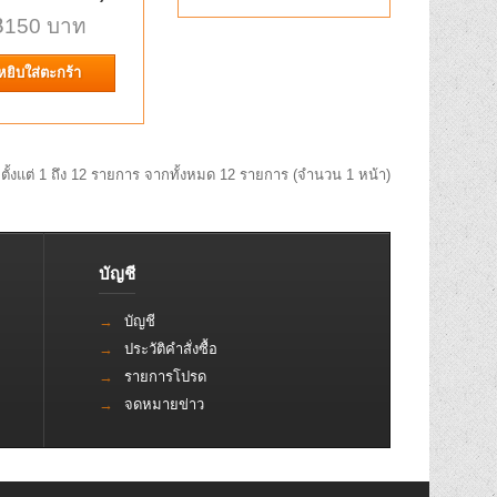
วคอนเนคเตอร์อเด็ปเตอร์
฿150 บาท
 ที่ใช้หัว CRC9 เหมือนกัน..
รายการโปรด
เปรียบเทียบ
หยิบใส่ตะกร้า
r Novatel
฿180 บาท
ั้งแต่ 1 ถึง 12 รายการ จากทั้งหมด 12 รายการ (จำนวน 1 หน้า)
card
หยิบใส่ตะกร้า
,Sierra Wireless 597/885
..
บัญชี
รายการโปรด
เปรียบเทียบ
บัญชี
ประวัติคำสั่งซื้อ
รายการโปรด
จดหมายข่าว
 male right
฿280 บาท
ei 3G USB Modem
หยิบใส่ตะกร้า
pigtail cable for HuaWei