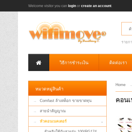
Welcome visitor you can
login
or
create an account
.
รายกา
วิธีการชำระเงิน
ติดต่อเรา
Home
หมวดหมู่สินค้า
คอนเ
Comfast ล้างสต็อก ขายขาดทุน
สายนำสัญญาณ
หัวคอนเนคเตอร์
-
สำหรับใช้กับสายรุ่น 100/RG174